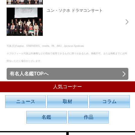
ユン・ソクホ ドラマコンサート
写真:(C)Fanplus、STARNEWS、innolife、PA、AMJ、Jpictures Syndicate
※プロフィール写真は肖像権などの理由で使用できるものに限りがあるため、掲載不可、または掲載までにお時
間をいただく場合がございます。
有名人名鑑TOPへ
人気コーナー
ニュース
取材
コラム
名鑑
作品