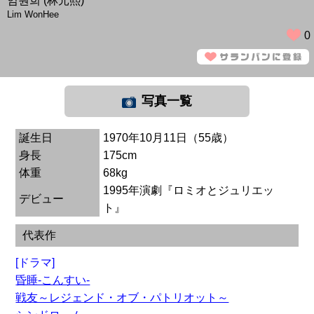
임원희 (林元熙)
Lim WonHee
0
写真一覧
誕生日
1970年10月11日（55歳）
身長
175cm
体重
68kg
1995年演劇『ロミオとジュリエッ
デビュー
ト』
代表作
[ドラマ]
昏睡-こんすい-
戦友～レジェンド・オブ・パトリオット～