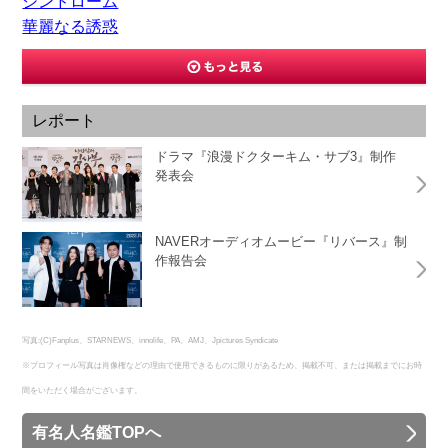
シンドローム
華麗なる誘惑
レポート
ドラマ『浪漫ドクターキム・サブ3』制作
発表会
NAVERオーディオムービー『リバース』制
作報告会
写真:(C)Fanplus、STARNEWS、innolife、PA、AMJ、Jpictures Syndicate
※プロフィール写真は肖像権などの理由で使用できるものに限りがあるため、掲載不可、または掲載までにお時
間をいただく場合がございます。
有名人名鑑TOPへ