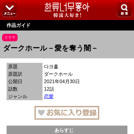
作品ガイド
ドラマ
ダークホール－愛を奪う闇－
原題
다크홀
原題訳
ダークホール
公開日
2021年04月30日
話数
12話
ジャンル
恋愛
あらすじ