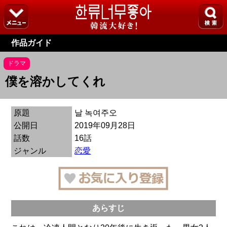
作品ガイド
ドラマ
僕を溶かしてくれ
原題
날 녹여주오
公開日
2019年09月28日
話数
16話
ジャンル
恋愛
あらすじ