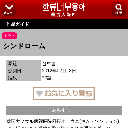
作品ガイド
ドラマ
シンドローム
原題
신드롬
公開日
2012年02月13日
話数
20話
あらすじ
韓国大ソウル病院麻酔科長オ・ウニ(キム・ソンリョン)