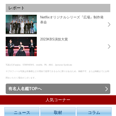
レポート
Netflixオリジナルシリーズ『広場』制作発
表会
2023KBS演技大賞
写真:(C)Fanplus、STARNEWS、innolife、PA、AMJ、Jpictures Syndicate
※プロフィール写真は肖像権などの理由で使用できるものに限りがあるため、掲載不可、または掲載までにお時
間をいただく場合がございます。
有名人名鑑TOPへ
人気コーナー
ニュース
取材
コラム