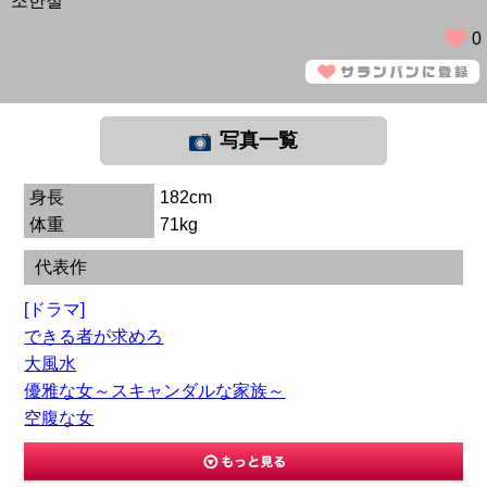
조한철
0
写真一覧
身長
182cm
体重
71kg
代表作
[ドラマ]
できる者が求めろ
大風水
優雅な女～スキャンダルな家族～
空腹な女