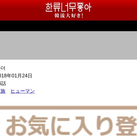
마더
018年01月24日
6話
家族
ヒューマン