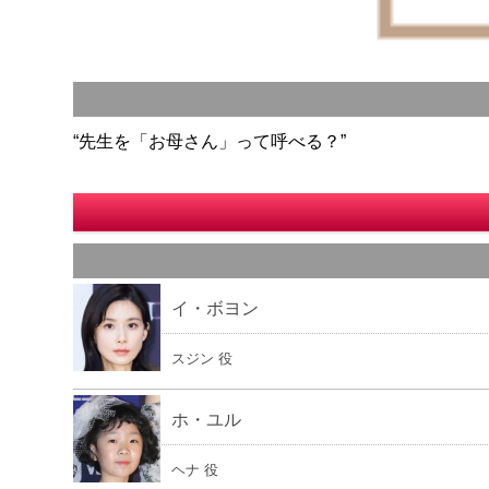
“先生を「お母さん」って呼べる？”
イ・ボヨン
スジン 役
ホ・ユル
ヘナ 役