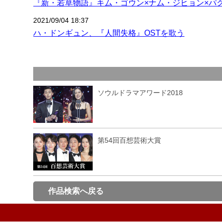
『新・若草物語』キム・ゴウン×ナム・ジヒョン×パ
2021/09/04 18:37
ハ・ドンギュン、『人間失格』OSTを歌う
ソウルドラマアワード2018
第54回百想芸術大賞
作品検索へ戻る