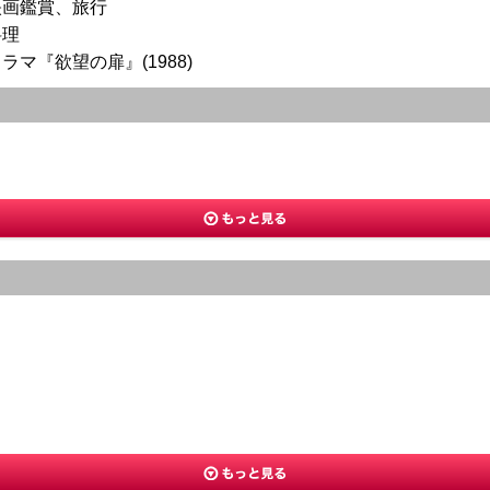
映画鑑賞、旅行
料理
ラマ『欲望の扉』(1988)