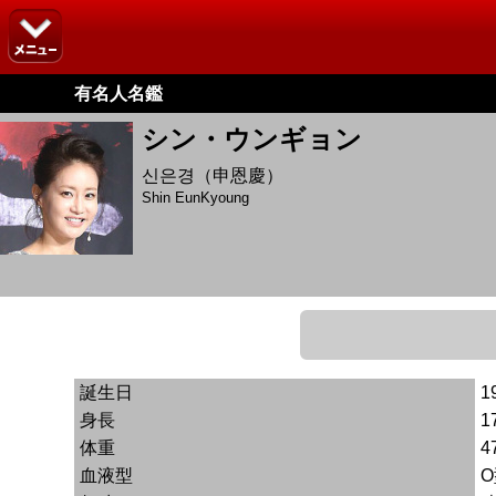
有名人名鑑
シン・ウンギョン
신은경（申恩慶）
Shin EunKyoung
誕生日
1
身長
1
体重
4
血液型