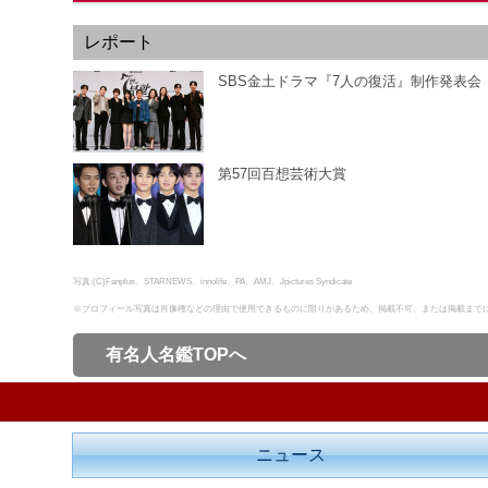
レポート
SBS金土ドラマ『7人の復活』制作発表会
第57回百想芸術大賞
写真:(C)Fanplus、STARNEWS、innolife、PA、AMJ、Jpictures Syndicate
※プロフィール写真は肖像権などの理由で使用できるものに限りがあるため、掲載不可、または掲載まで
有名人名鑑TOPへ
ニュース