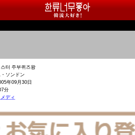
미스터 주부퀴즈왕
ユ・ソンドン
005年09月30日
07分
コメディ