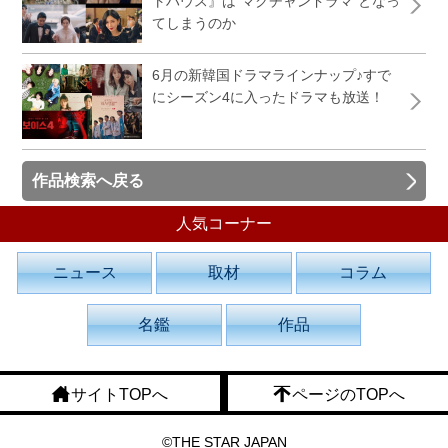
トハウス』は“マクチャンドラマ”となっ
てしまうのか
6月の新韓国ドラマラインナップ♪すで
にシーズン4に入ったドラマも放送！
作品検索へ戻る
人気コーナー
ニュース
取材
コラム
名鑑
作品
サイトTOPへ
ページのTOPへ
©THE STAR JAPAN