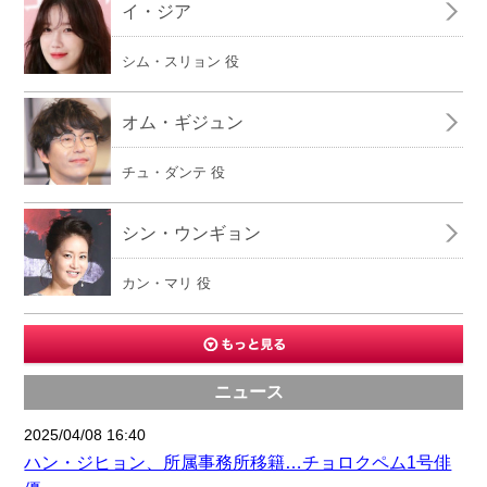
イ・ジア
シム・スリョン 役
オム・ギジュン
チュ・ダンテ 役
シン・ウンギョン
カン・マリ 役
ニュース
2025/04/08 16:40
ハン・ジヒョン、所属事務所移籍…チョロクペム1号俳