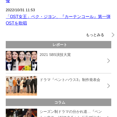
優
2022/10/31 11:53
「OST女王」ペク・ジヨン、『カーテンコール』第一弾
OSTを歌唱
もっとみる
レポート
2021 SBS演技大賞
ドラマ『ペントハウス3』制作発表会
コラム
シーズン制ドラマの分かれ道…『ペン