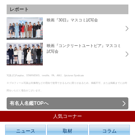
レポート
映画『30日』マスコミ試写会
映画『コンクリートユートピア』マスコミ
試写会
写真:(C)Fanplus、STARNEWS、innolife、PA、AMJ、Jpictures Syndicate
※プロフィール写真は肖像権などの理由で使用できるものに限りがあるため、掲載不可、または掲載までにお時
間をいただく場合がございます。
有名人名鑑TOPへ
人気コーナー
ニュース
取材
コラム