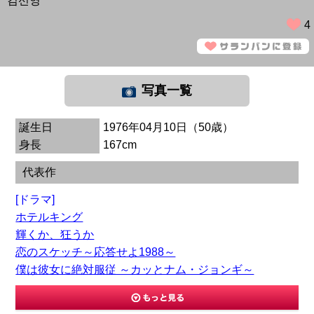
김선영
4
写真一覧
誕生日
1976年04月10日（50歳）
身長
167cm
代表作
[ドラマ]
ホテルキング
輝くか、狂うか
恋のスケッチ～応答せよ1988～
僕は彼女に絶対服従 ～カッとナム・ジョンギ～