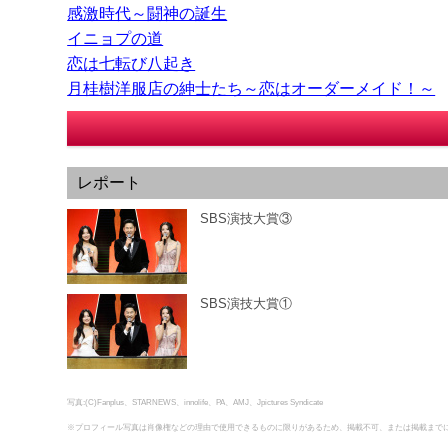
感激時代～闘神の誕生
イニョプの道
恋は七転び八起き
月桂樹洋服店の紳士たち～恋はオーダーメイド！～
レポート
SBS演技大賞③
SBS演技大賞①
写真:(C)Fanplus、STARNEWS、innolife、PA、AMJ、Jpictures Syndicate
※プロフィール写真は肖像権などの理由で使用できるものに限りがあるため、掲載不可、または掲載まで