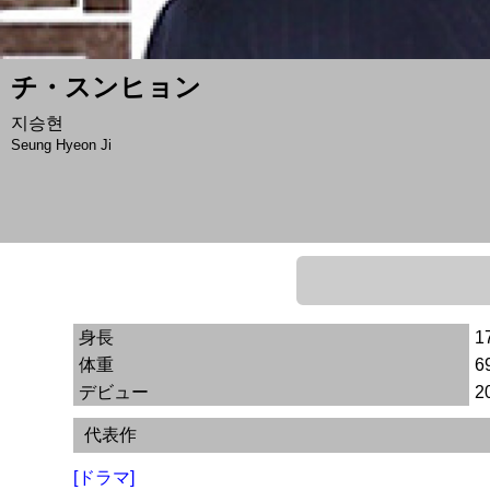
チ・スンヒョン
지승현
Seung Hyeon Ji
身長
1
体重
6
デビュー
2
代表作
[ドラマ]