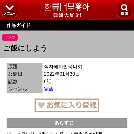
作品ガイド
ドラマ
ご飯にしよう
原題
식자해지밥묵니껴
公開日
2022年01月30日
話数
6話
ジャンル
家族
あらすじ