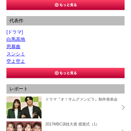
代表作
[ドラマ]
白馬高地
思慕曲
スンシミ
空よ空よ
レポート
ドラマ『オ！サムグァンビラ』制作発表会
2017MBC演技大賞 授賞式（1）