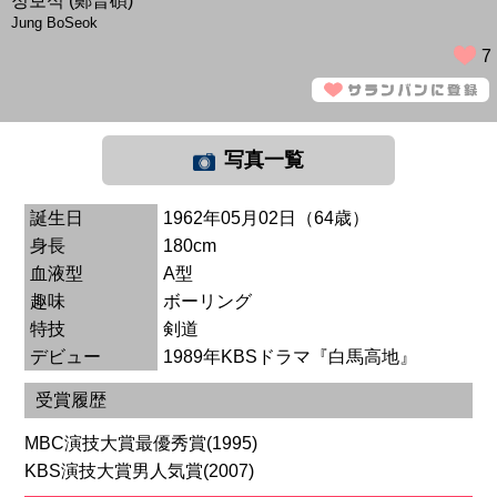
정보석 (鄭普碩)
Jung BoSeok
7
写真一覧
誕生日
1962年05月02日（64歳）
身長
180cm
血液型
A型
趣味
ボーリング
特技
剣道
デビュー
1989年KBSドラマ『白馬高地』
受賞履歴
MBC演技大賞最優秀賞(1995)
KBS演技大賞男人気賞(2007)