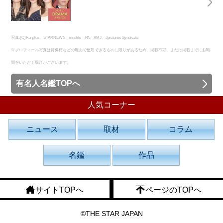
写真:(C)Fanplus、STARNEWS、innolife、PA、AMJ、Jpictures Syndicate
※プロフィール写真は肖像権などの理由で使用できるものに限りがあるため、掲載不可、または掲載までにお時
間をいただく場合がございます。
有名人名鑑TOPへ
人気コーナー
ニュース
取材
コラム
名鑑
作品
サイトTOPへ
ページのTOPへ
©THE STAR JAPAN