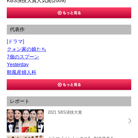
KBS演技大賞人気賞(2009)
代表作
[ドラマ]
クォン家の娘たち
7個のスプーン
Yesterday
順風産婦人科
レポート
2021 SBS演技大賞