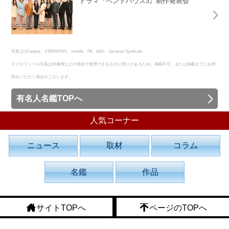
ドラマ『ペントハウス3』制作発表会
写真:(C)Fanplus、STARNEWS、innolife、PA、AMJ、Jpictures Syndicate
※プロフィール写真は肖像権などの理由で使用できるものに限りがあるため、掲載不可、または掲載までにお時
間をいただく場合がございます。
有名人名鑑TOPへ
人気コーナー
ニュース
取材
コラム
名鑑
作品
サイトTOPへ
ページのTOPへ