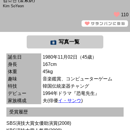
김소연 (金素妍)
Kim SoYeon
110
写真一覧
誕生日
1980年11月02日（45歳）
身長
167cm
体重
45kg
趣味
音楽鑑賞、コンピューターゲーム
特技
韓国伝統楽器チャング
デビュー
1994年ドラマ『恐竜先生』
家族構成
夫(俳優
イ・サンウ
)
受賞履歴
SBS演技大賞女優助演賞(2008)