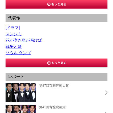
代表作
[ドラマ]
スンシミ
花が咲き鳥が鳴けば
戦争と愛
ソウル タンゴ
レポート
第57回百想芸術大賞
第41回青龍映画賞