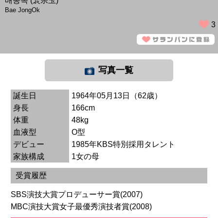
배종옥 (裵宗玉)
Bae JongOk
3
写真一覧
誕生日
1964年05月13日（62歳）
身長
166cm
体重
48kg
血液型
O型
デビュー
1985年KBS特別採用タレント
家族構成
1女の母
受賞履歴
SBS演技大賞プロデューサー賞(2007)
MBC演技大賞女子最優秀演技者賞(2008)