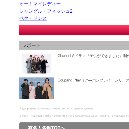
オー！マイレディー
ジャングル・フィッシュ2
ペク・ドンス
レポート
Channel Aドラマ『子供ができました』
Coupang Play（ク―パンプレイ）シ
写真:(C)Fanplus、STARNEWS、innolife、PA、AMJ、Jpictures Syndicate
※プロフィール写真は肖像権などの理由で使用できるものに限りがあるため、掲載不可、または掲載まで
有名人名鑑TOPへ