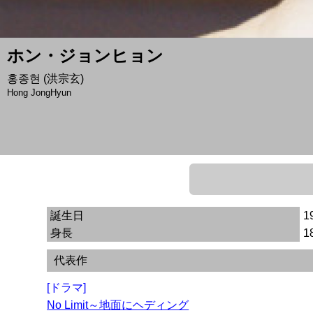
ホン・ジョンヒョン
홍종현 (洪宗玄)
Hong JongHyun
誕生日
1
身長
1
代表作
[ドラマ]
No Limit～地面にヘディング