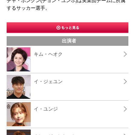
チャ・ボングン(チョン・ユンホ)は実業団チームに所属
するサッカー選手。
出演者
キム・ヘオク
イ・ジェユン
イ・ユンジ