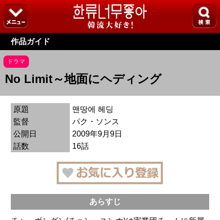
作品ガイド
ドラマ
No Limit～地面にヘディング
原題
맨땅에 헤딩
監督
パク・ソンス
公開日
2009年9月9日
話数
16話
あらすじ