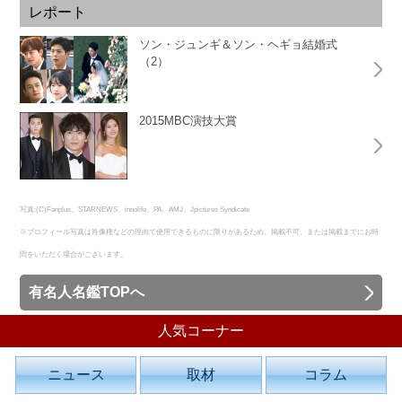
レポート
ソン・ジュンギ＆ソン・ヘギョ結婚式
（2）
2015MBC演技大賞
写真:(C)Fanplus、STARNEWS、innolife、PA、AMJ、Jpictures Syndicate
※プロフィール写真は肖像権などの理由で使用できるものに限りがあるため、掲載不可、または掲載までにお時
間をいただく場合がございます。
有名人名鑑TOPへ
人気コーナー
ニュース
取材
コラム