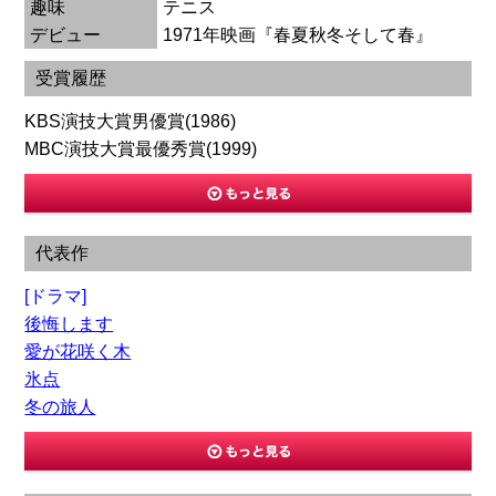
趣味
テニス
デビュー
1971年映画『春夏秋冬そして春』
受賞履歴
KBS演技大賞男優賞(1986)
MBC演技大賞最優秀賞(1999)
代表作
[ドラマ]
後悔します
愛が花咲く木
氷点
冬の旅人