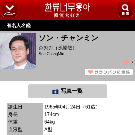
有名人名鑑
ソン・チャンミン
손창민（孫暢敏）
Son ChangMin
7
写真一覧
誕生日
1965年04月24日（61歳）
身長
174cm
体重
64kg
血液型
A型