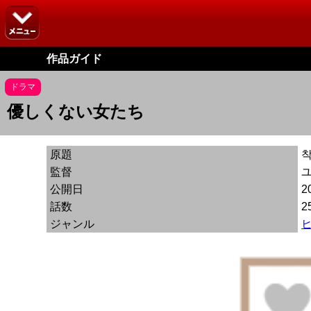
作品ガイド
ドラマ
優しくない女たち
原題
착
監督
公開日
2
話数
2
ジャンル