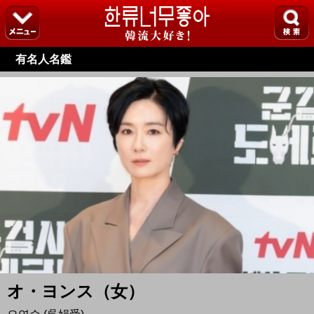
有名人名鑑
オ・ヨンス（女）