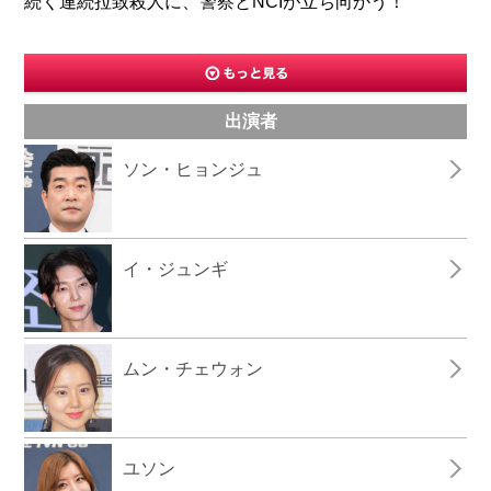
続く連続拉致殺人に、警察とNCIが立ち向かう！
出演者
ソン・ヒョンジュ
イ・ジュンギ
ムン・チェウォン
ユソン