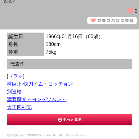
전진기
0
誕生日
1966年01月16日（60歳）
身長
180cm
体重
75kg
代表作
[ドラマ]
林巨正-快刀イム・コッチョン
別巡検
淵蓋蘇文～ヨンゲソムン～
太王四神記
写真:(C)Fanplus、STARNEWS、innolife、PA、AMJ、Jpictures Syndicate