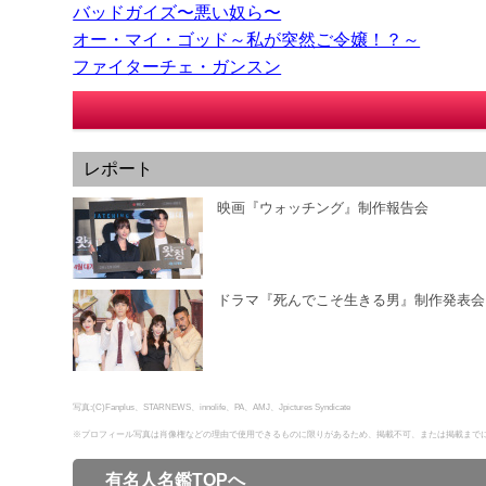
バッドガイズ〜悪い奴ら〜
オー・マイ・ゴッド～私が突然ご令嬢！？～
ファイターチェ・ガンスン
レポート
映画『ウォッチング』制作報告会
ドラマ『死んでこそ生きる男』制作発表会
写真:(C)Fanplus、STARNEWS、innolife、PA、AMJ、Jpictures Syndicate
※プロフィール写真は肖像権などの理由で使用できるものに限りがあるため、掲載不可、または掲載まで
有名人名鑑TOPへ