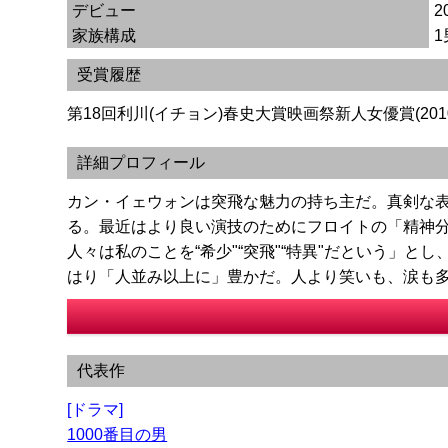
デビュー
家族構成
受賞履歴
第18回利川(イチョン)春史大賞映画祭新人女優賞(201
詳細プロフィール
カン・イェウォンは突飛な魅力の持ち主だ。真剣な
る。最近はより良い演技のためにフロイトの「精神
人々は私のことを“希少"“突飛"“特異"だという」
はり「人並み以上に」豊かだ。人より笑いも、涙も
代表作
[ドラマ]
1000番目の男