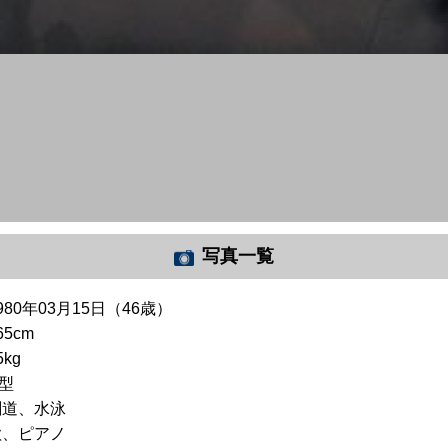
写真一覧
980年03月15日（46歳）
65cm
5kg
O型
剣道、水泳
歌、ピアノ