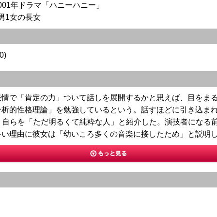
2001年ドラマ「ハニーハニー」
1男1女の長女
0)
表情で「肯定の力」ついて話しを展開するかと思えば、目をま
分析的性格理論」を勉強しているという。話すほどに引き込ま
とし、自らを「ただ明るくて純粋な人」と紹介した。演技者にな
多い理由に彼女は「幼いころ多くの音楽に接したため」と説明