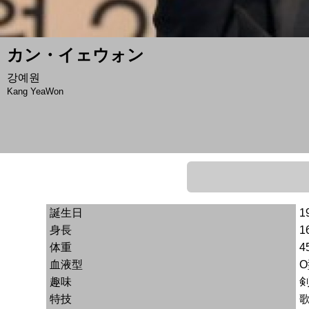
カン・イェウォン
강예원
Kang YeaWon
誕生日
1
身長
1
体重
4
血液型
趣味
特技