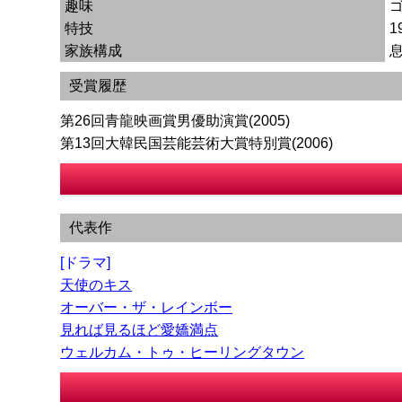
趣味
特技
1
家族構成
受賞履歴
第26回青龍映画賞男優助演賞(2005)
第13回大韓民国芸能芸術大賞特別賞(2006)
代表作
[ドラマ]
天使のキス
オーバー・ザ・レインボー
見れば見るほど愛嬌満点
ウェルカム・トゥ・ヒーリングタウン