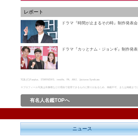
レポート
ドラマ『時間が止まるその時』制作発表会
ドラマ『カッとナム・ジョンギ』制作発表
写真:(C)Fanplus、STARNEWS、innolife、PA、AMJ、Jpictures Syndicate
※プロフィール写真は肖像権などの理由で使用できるものに限りがあるため、掲載不可、または掲載まで
有名人名鑑TOPへ
ニュース