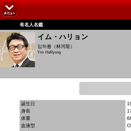
有名人名鑑
イム・ハリョン
임하룡（林河龍）
Yim HaRyong
誕生日
1
身長
1
体重
6
血液型