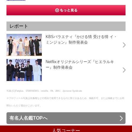
レポート
KBSバラエティ『かける情 受ける情 イ・
ミンジョン』制作発表会
Netflixオリジナルシリーズ『ヒエラルキ
ー』制作発表会
写真:(C)Fanplus、STARNEWS、innolife、PA、AMJ、Jpictures Syndicate
※プロフィール写真は肖像権などの理由で使用できるものに限りがあるため、掲載不可、または掲載までにお時
間をいただく場合がございます。
有名人名鑑TOPへ
人気コーナー