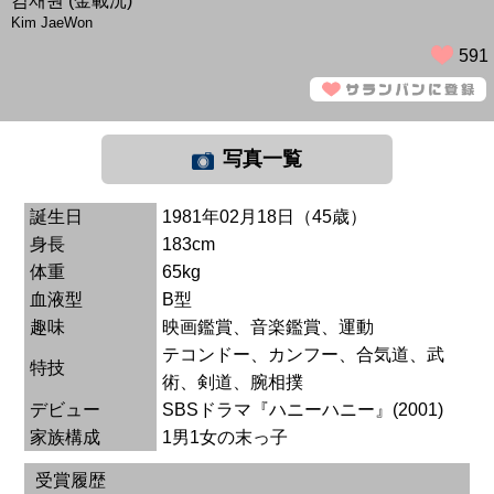
김재원 (金載沅)
Kim JaeWon
591
写真一覧
誕生日
1981年02月18日（45歳）
身長
183cm
体重
65kg
血液型
B型
趣味
映画鑑賞、音楽鑑賞、運動
テコンドー、カンフー、合気道、武
特技
術、剣道、腕相撲
デビュー
SBSドラマ『ハニーハニー』(2001)
家族構成
1男1女の末っ子
受賞履歴