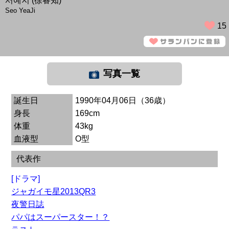
서예지 (徐睿知)
Seo YeaJi
15
写真一覧
誕生日
1990年04月06日（36歳）
身長
169cm
体重
43kg
血液型
O型
代表作
[ドラマ]
ジャガイモ星2013QR3
夜警日誌
パパはスーパースター！？