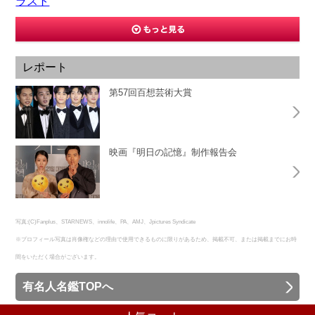
ラスト
レポート
第57回百想芸術大賞
映画『明日の記憶』制作報告会
写真:(C)Fanplus、STARNEWS、innolife、PA、AMJ、Jpictures Syndicate
※プロフィール写真は肖像権などの理由で使用できるものに限りがあるため、掲載不可、または掲載までにお時
間をいただく場合がございます。
有名人名鑑TOPへ