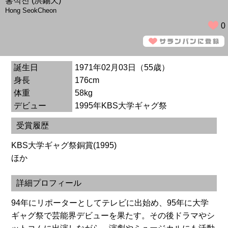
홍석천 (洪錫天)
Hong SeokCheon
0
誕生日
1971年02月03日（55歳）
身長
176cm
体重
58kg
デビュー
1995年KBS大学ギャグ祭
受賞履歴
KBS大学ギャグ祭銅賞(1995)
ほか
詳細プロフィール
94年にリポーターとしてテレビに出始め、95年に大学
ギャグ祭で芸能界デビューを果たす。その後ドラマやシ