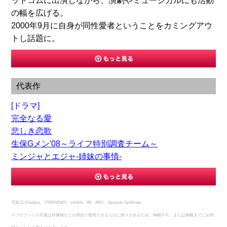
ットコムに出演しながら、演劇やミュージカルにも活動
の幅を広げる。
2000年9月に自身が同性愛者ということをカミングアウ
トし話題に。
代表作
[ドラマ]
完全なる愛
悲しき恋歌
生保Gメン'08～ライフ特別調査チーム～
ミンジャとエジャ-姉妹の事情-
写真:(C)Fanplus、STARNEWS、innolife、PA、AMJ、Jpictures Syndicate
※プロフィール写真は肖像権などの理由で使用できるものに限りがあるため、掲載不可、または掲載までにお時