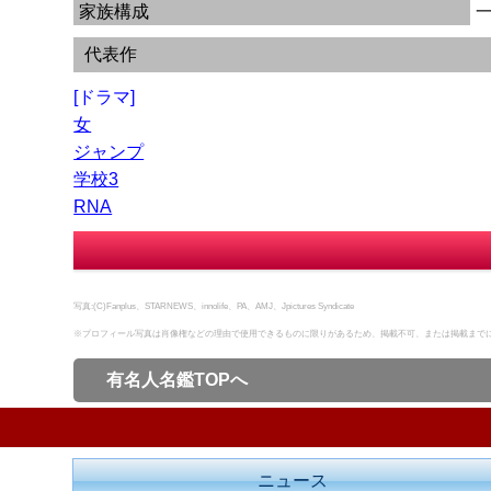
家族構成
代表作
[ドラマ]
女
ジャンプ
学校3
RNA
写真:(C)Fanplus、STARNEWS、innolife、PA、AMJ、Jpictures Syndicate
※プロフィール写真は肖像権などの理由で使用できるものに限りがあるため、掲載不可、または掲載まで
有名人名鑑TOPへ
ニュース