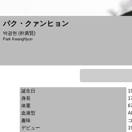
パク・クァンヒョン
박광현 (朴廣賢)
Park KwangHyun
誕生日
1
身長
1
体重
6
血液型
A
趣味
デビュー