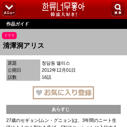
作品ガイド
ドラマ
清潭洞アリス
原題
청담동 앨리스
公開日
2012年12月01日
話数
16話
あらすじ
27歳のセギョン(ムン・グニョン)は、3年間のニート生