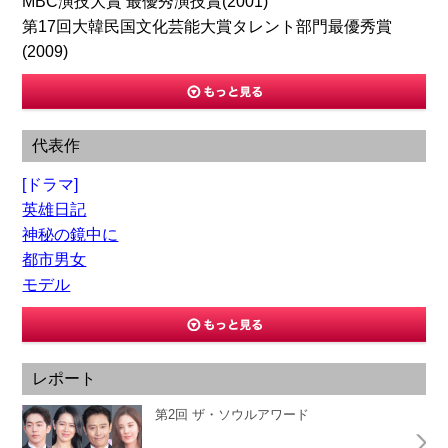
MBC演技大賞 最優秀演技賞(2001)
第17回大韓民国文化芸能大賞タレント部門最優秀賞
(2009)
代表作
[ドラマ]
英雄日記
神秘の鏡中に
都市男女
モデル
レポート
第2回 ザ・ソウルアワード