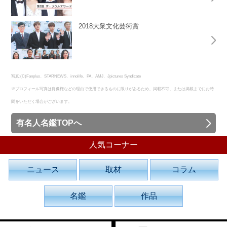
2018大衆文化芸術賞
写真:(C)Fanplus、STARNEWS、innolife、PA、AMJ、Jpictures Syndicate
※プロフィール写真は肖像権などの理由で使用できるものに限りがあるため、掲載不可、または掲載までにお時
間をいただく場合がございます。
有名人名鑑TOPへ
人気コーナー
ニュース
取材
コラム
名鑑
作品