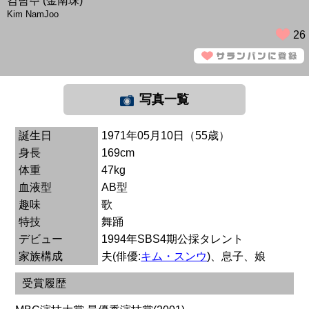
김남주 (金南珠)
Kim NamJoo
26
写真一覧
誕生日
1971年05月10日（55歳）
身長
169cm
体重
47kg
血液型
AB型
趣味
歌
特技
舞踊
デビュー
1994年SBS4期公採タレント
家族構成
夫(俳優:
キム・スンウ
)、息子、娘
受賞履歴