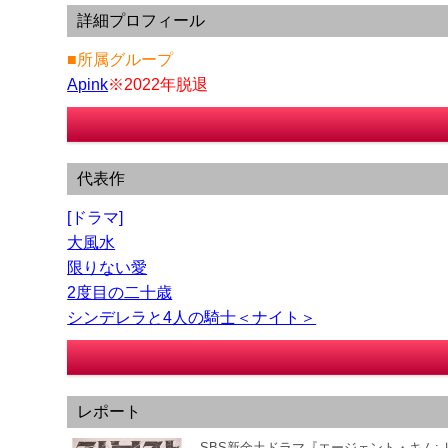
詳細プロフィール
■所属グループ
Apink
※2022年脱退
代表作
[ドラマ]
大風水
限りない愛
2度目の二十歳
シンデレラと4人の騎士＜ナイト＞
レポート
SBS新金土ドラマ『エージェント・キム: