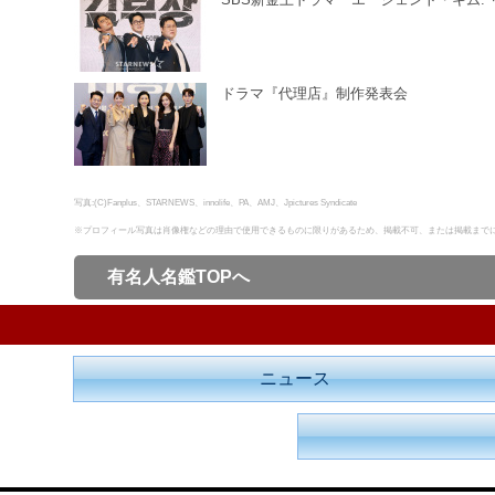
ドラマ『代理店』制作発表会
写真:(C)Fanplus、STARNEWS、innolife、PA、AMJ、Jpictures Syndicate
※プロフィール写真は肖像権などの理由で使用できるものに限りがあるため、掲載不可、または掲載まで
有名人名鑑TOPへ
ニュース