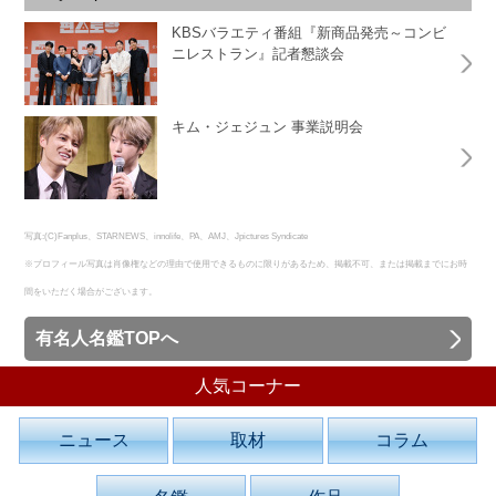
KBSバラエティ番組『新商品発売～コンビ
ニレストラン』記者懇談会
キム・ジェジュン 事業説明会
写真:(C)Fanplus、STARNEWS、innolife、PA、AMJ、Jpictures Syndicate
※プロフィール写真は肖像権などの理由で使用できるものに限りがあるため、掲載不可、または掲載までにお時
間をいただく場合がございます。
有名人名鑑TOPへ
人気コーナー
ニュース
取材
コラム