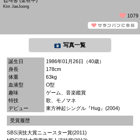
김재중 (金在中)
Kim JaeJoong
1079
写真一覧
誕生日
1986年01月26日（40歳）
身長
178cm
体重
63kg
血液型
O型
趣味
ゲーム、音楽鑑賞
特技
歌、モノマネ
デビュー
東方神起シングル『Hug』(2004)
受賞履歴
SBS演技大賞ニュースター賞(2011)