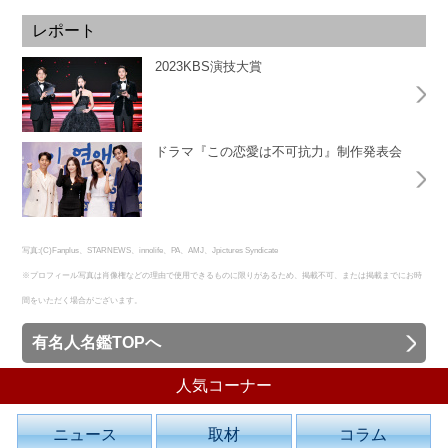
レポート
2023KBS演技大賞
ドラマ『この恋愛は不可抗力』制作発表会
写真:(C)Fanplus、STARNEWS、innolife、PA、AMJ、Jpictures Syndicate
※プロフィール写真は肖像権などの理由で使用できるものに限りがあるため、掲載不可、または掲載までにお時
間をいただく場合がございます。
有名人名鑑TOPへ
人気コーナー
ニュース
取材
コラム