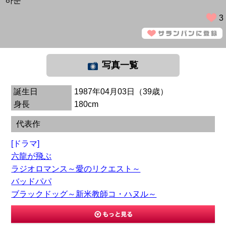
하준
3
写真一覧
誕生日
1987年04月03日（39歳）
身長
180cm
代表作
[ドラマ]
六龍が飛ぶ
ラジオロマンス～愛のリクエスト～
バッドパパ
ブラックドッグ～新米教師コ・ハヌル～