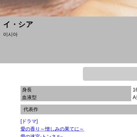
イ・シア
이시아
身長
1
血液型
A
代表作
[ドラマ]
愛の香り～憎しみの果てに～
愛の迷宮-トンネル-