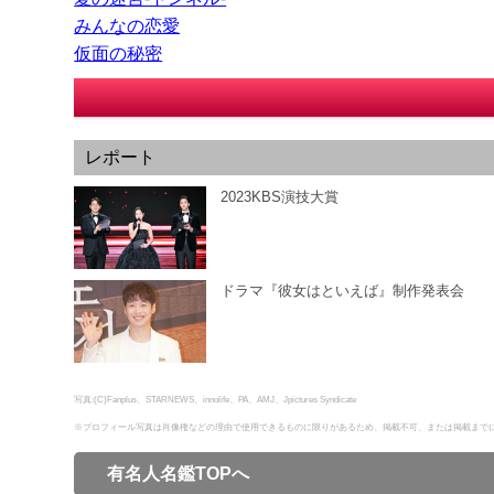
みんなの恋愛
仮面の秘密
レポート
2023KBS演技大賞
ドラマ『彼女はといえば』制作発表会
写真:(C)Fanplus、STARNEWS、innolife、PA、AMJ、Jpictures Syndicate
※プロフィール写真は肖像権などの理由で使用できるものに限りがあるため、掲載不可、または掲載まで
有名人名鑑TOPへ