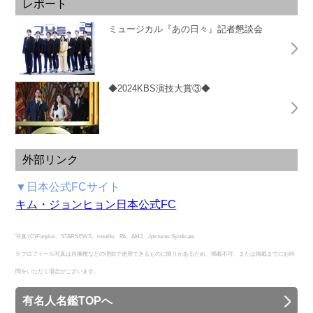
レポート
ミュージカル『あの日々』記者懇談会
◆2024KBS演技大賞③◆
外部リンク
▼日本公式FCサイト
キム・ジョンヒョン日本公式FC
写真:(C)Fanplus、STARNEWS、innolife、PA、AMJ、Jpictures Syndicate
※プロフィール写真は肖像権などの理由で使用できるものに限りがあるため、掲載不可、または掲載までにお時
間をいただく場合がございます。
有名人名鑑TOPへ