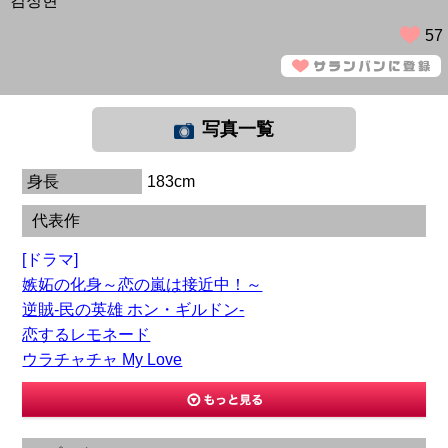
김정현
57
写真一覧
身長
183cm
代表作
[ドラマ]
嫉妬の化身～恋の嵐は接近中！～
逆賊-民の英雄 ホン・ギルドン-
恋するレモネード
ウラチャチャ My Love