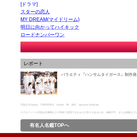
[ドラマ]
スターの恋人
MY DREAM(マイドリーム)
明日に向かってハイキック
ロードナンバーワン
レポート
バラエティ『ハンサムタイガース』制作発
写真:(C)Fanplus、STARNEWS、innolife、PA、AMJ、Jpictures Syndicate
※プロフィール写真は肖像権などの理由で使用できるものに限りがあるため、掲載不可、または掲載まで
有名人名鑑TOPへ