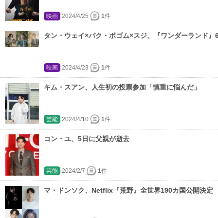
映画
2024/4/25
1
件
タン・ウェイ×パク・ボゴム×スジ、『ワンダーランド』6
映画
2024/4/23
1
件
キム・スアン、人生初の投票参加「慎重に悩んだ」
芸能
2024/4/10
1
件
コン・ユ、5日に父親が逝去
芸能
2024/2/7
1
件
マ・ドンソク、Netflix『荒野』全世界190カ国公開決定