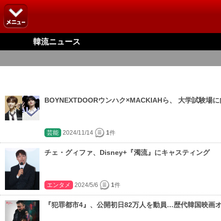
韓流ニュース
BOYNEXTDOORウンハク×MACKIAHら、 大学試験
芸能
2024/11/14
1
件
チェ・グィファ、Disney+『濁流』にキャスティング
エンタメ
2024/5/6
1
件
『犯罪都市4』、公開初日82万人を動員…歴代韓国映画オ