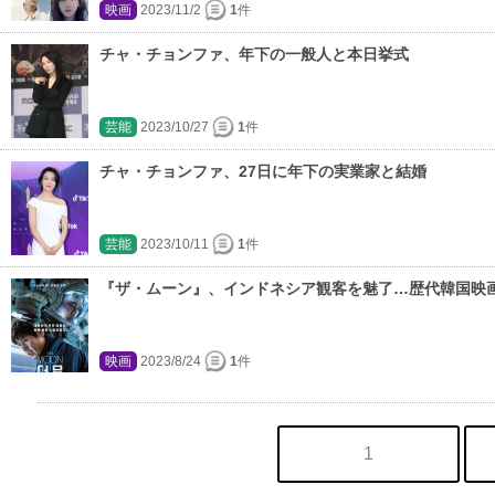
映画
2023/11/2
1
件
チャ・チョンファ、年下の一般人と本日挙式
芸能
2023/10/27
1
件
チャ・チョンファ、27日に年下の実業家と結婚
芸能
2023/10/11
1
件
『ザ・ムーン』、インドネシア観客を魅了…歴代韓国映
映画
2023/8/24
1
件
1