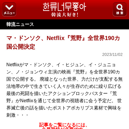
韓流ニュース
マ・ドンソク、Netflix『荒野』全世界190カ
国公開決定
2023/11/02
Netflixがマ・ドンソク、イ・ヒジュン、イ・ジュニョ
ン、ノ・ジョンウィ主演の映画『荒野』を全世界190カ
国で公開する。 廃墟となった世界、力だけが支配する無
法地帯の中で生きていく人々が生存のために繰り広げる
最後の死闘を描いたアクションブロックバスター『荒
野』がNetflixを通じて全世界の視聴者に会う予定だ。 世
界滅亡後の話を描いたポストアポカリプス素材で興味を
刺激・・・
記事をご覧になるには、