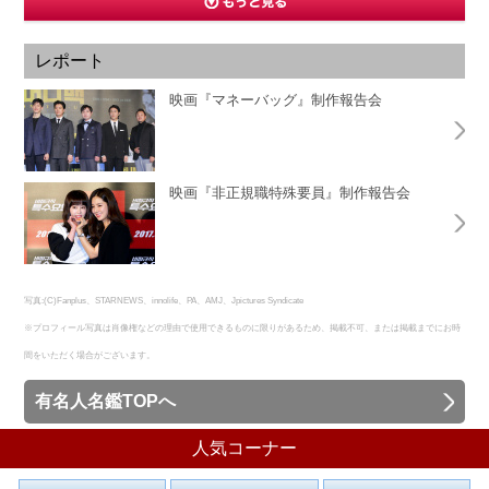
レポート
映画『マネーバッグ』制作報告会
映画『非正規職特殊要員』制作報告会
写真:(C)Fanplus、STARNEWS、innolife、PA、AMJ、Jpictures Syndicate
※プロフィール写真は肖像権などの理由で使用できるものに限りがあるため、掲載不可、または掲載までにお時
間をいただく場合がございます。
有名人名鑑TOPへ
人気コーナー