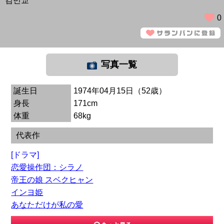
김민교
0
写真一覧
誕生日
1974年04月15日（52歳）
身長
171cm
体重
68kg
代表作
[ドラマ]
恋愛操作団：シラノ
帝王の娘 スベクヒャン
インヨ姫
あなただけが私の愛