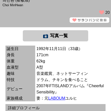
최민환 (崔敏煥)
Choi MinHwan
20
写真一覧
誕生日
1992年11月11日（33歳）
身長
171cm
体重
62kg
血液型
A型
趣味
音楽鑑賞、ネットサーフィン
特技
ドラム、チキンを食べること
2007年FTISLANDアルバム『Cheerful
デビュー
Sensibility』
家族構成
妻：元
LABOUM
ユルヒ
詳細プロフィール