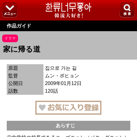
作品ガイド
ドラマ
家に帰る道
原題
집으로 가는 길
監督
ムン・ボヒョン
公開日
2009年01月12日
話数
120話
あらすじ