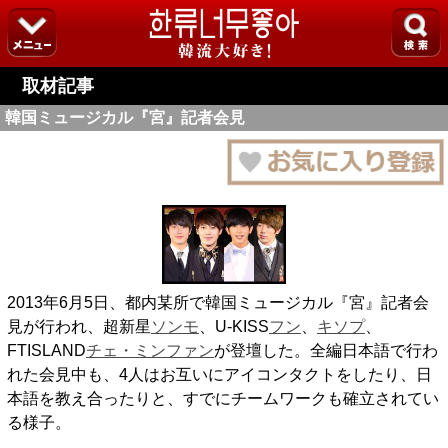
取材記事
韓国ミュージカル『宮』記者会見
2013年6月5日、都内某所で韓国ミュージカル『宮』記者会
見が行われ、超新星
ソンモ
、U-KISS
フン
、
キソプ
、
FTISLAND
チェ・ミンファン
が登壇した。全編日本語で行わ
れた会見中も、4人はお互いにアイコンタクトをしたり、日
本語を教え合ったりと、すでにチームワークも確立されてい
る様子。