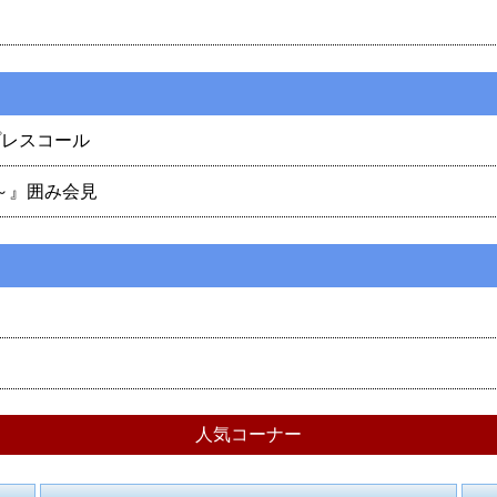
プレスコール
fe～』囲み会見
人気コーナー