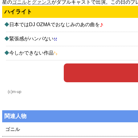
星の
ゴニル
と
グァンス
がダブルキャストで出演。この日のプ
ハイライト
◆
日本ではDJ OZMAでおなじみのあの曲を
◆
緊張感がハンパない
◆
今しかできない作品
(c)m-up
関連人物
ゴニル