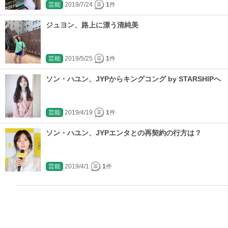
芸能
2019/7/24
1
件
ジュヨン、路上に漂う清純美
芸能
2019/5/25
1
件
ソン・ハユン、JYPからキングコング by STARSHIPへ
芸能
2019/4/19
1
件
ソン・ハユン、JYPエンタとの再契約の行方は？
芸能
2019/4/1
1
件