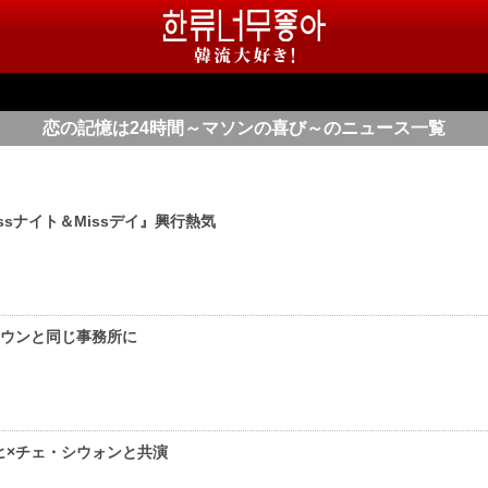
恋の記憶は24時間～マソンの喜び～のニュース一覧
sナイト＆Missデイ』興行熱気
ンウンと同じ事務所に
ヒ×チェ・シウォンと共演