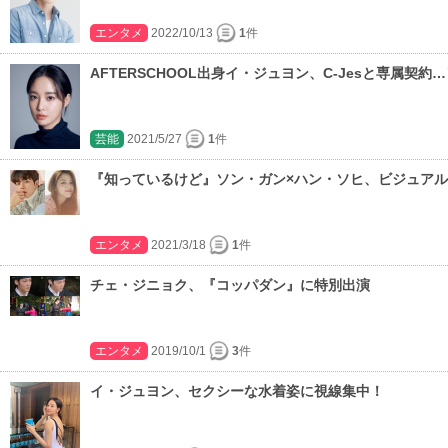
エンタメ
2022/10/13
1
件
AFTERSCHOOL出身イ・ジュヨン、C-Jesと専属
芸能
2021/5/27
1
件
『知っているけど』ソン・ガン×ハン・ソヒ、ビジュア
エンタメ
2021/3/18
1
件
チェ・ジニョク、『コッパダン』に特別出演
エンタメ
2019/10/1
3
件
イ・ジュヨン、セクシーな水着姿に視線集中！