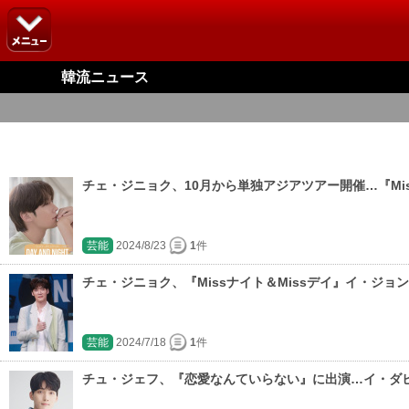
韓流ニュース
チェ・ジニョク、10月から単独アジアツアー開催…『Mis
芸能
2024/8/23
1
件
チェ・ジニョク、『Missナイト＆Missデイ』イ・ジョ
芸能
2024/7/18
1
件
チュ・ジェフ、『恋愛なんていらない』に出演…イ・ダ