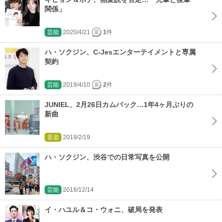
関係」
芸能
2020/4/21
1
件
ハ・ソクジン、C-Jesエンターテイメントと専属
契約
芸能
2019/4/10
2
件
JUNIEL、2月26日カムバック…1年4ヶ月ぶりの
新曲
音楽
2019/2/19
ハ・ソクジン、渋谷での日常写真を公開
芸能
2018/12/14
イ・ハユル＆コ・ウォニ、破局を発表