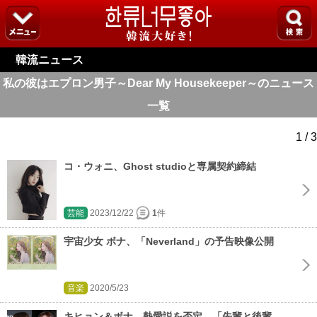
韓流ニュース
私の彼はエプロン男子～Dear My Housekeeper～のニュース
一覧
1 / 3
コ・ウォニ、Ghost studioと専属契約締結
芸能
2023/12/22
1
件
宇宙少女 ボナ、「Neverland」の予告映像公開
音楽
2020/5/23
キヒョン＆ボナ、熱愛説を否定…「先輩と後輩