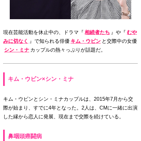
現在芸能活動を休止中の、ドラマ『
相続者たち
』や『
むや
みに切なく
』で知られる俳優
キム・ウビン
と交際中の女優
シン・ミナ
カップルの熱々っぷりが話題だ。
キム・ウビン×シン・ミナ
キム・ウビンとシン・ミナカップルは、2015年7月から交
際が始まり、すでに4年となった。2人は、CMに一緒に出演
した縁から恋人に発展、現在まで交際を続けている。
鼻咽頭癌闘病