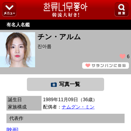
有名人名鑑
チン・アルム
진아름
6
写真一覧
誕生日
1989年11月09日（36歳）
家族構成
配偶者：
ナムグン・ミン
代表作
[映画]