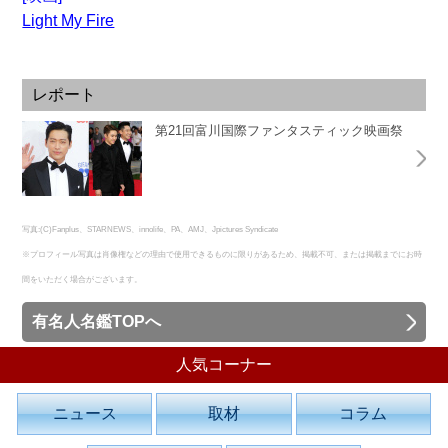
Light My Fire
レポート
第21回富川国際ファンタスティック映画祭
写真:(C)Fanplus、STARNEWS、innolife、PA、AMJ、Jpictures Syndicate
※プロフィール写真は肖像権などの理由で使用できるものに限りがあるため、掲載不可、または掲載までにお時
間をいただく場合がございます。
有名人名鑑TOPへ
人気コーナー
ニュース
取材
コラム