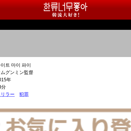
이트 마이 파이
ナムグンミン監督
015年
8分
スリラー
犯罪