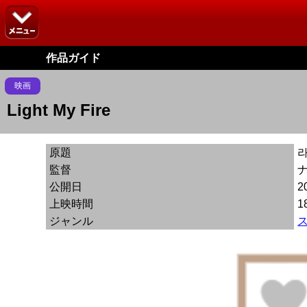
作品ガイド
映画
Light My Fire
原題
라
監督
公開日
2
上映時間
1
ジャンル