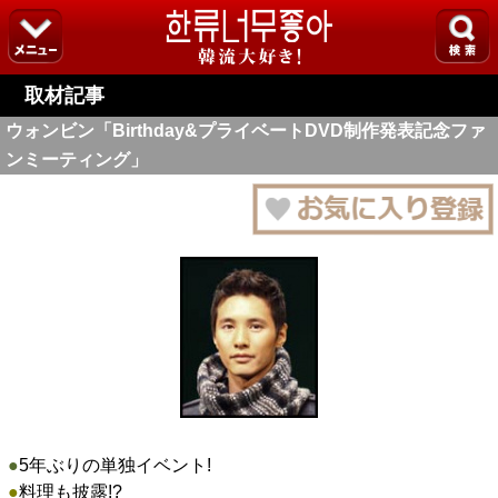
取材記事
ウォンビン「Birthday&プライベートDVD制作発表記念ファ
ンミーティング」
●
5年ぶりの単独イベント!
●
料理も披露!?