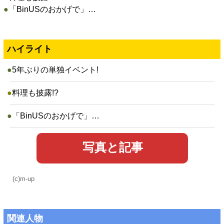
●
「BinUSのおかげで」…
ハイライト
●
5年ぶりの単独イベント!
●
料理も披露!?
●
「BinUSのおかげで」…
写真と記事
(c)m-up
関連人物